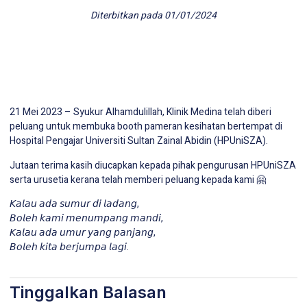
Diterbitkan pada
01/01/2024
21 Mei 2023 – Syukur Alhamdulillah, Klinik Medina telah diberi
peluang untuk membuka booth pameran kesihatan bertempat di
Hospital Pengajar Universiti Sultan Zainal Abidin (HPUniSZA).
Jutaan terima kasih diucapkan kepada pihak pengurusan HPUniSZA
serta urusetia kerana telah memberi peluang kepada kami 🤗
𝘒𝘢𝘭𝘢𝘶 𝘢𝘥𝘢 𝘴𝘶𝘮𝘶𝘳 𝘥𝘪 𝘭𝘢𝘥𝘢𝘯𝘨,
𝘉𝘰𝘭𝘦𝘩 𝘬𝘢𝘮𝘪 𝘮𝘦𝘯𝘶𝘮𝘱𝘢𝘯𝘨 𝘮𝘢𝘯𝘥𝘪,
𝘒𝘢𝘭𝘢𝘶 𝘢𝘥𝘢 𝘶𝘮𝘶𝘳 𝘺𝘢𝘯𝘨 𝘱𝘢𝘯𝘫𝘢𝘯𝘨,
𝘉𝘰𝘭𝘦𝘩 𝘬𝘪𝘵𝘢 𝘣𝘦𝘳𝘫𝘶𝘮𝘱𝘢 𝘭𝘢𝘨𝘪.
Tinggalkan Balasan