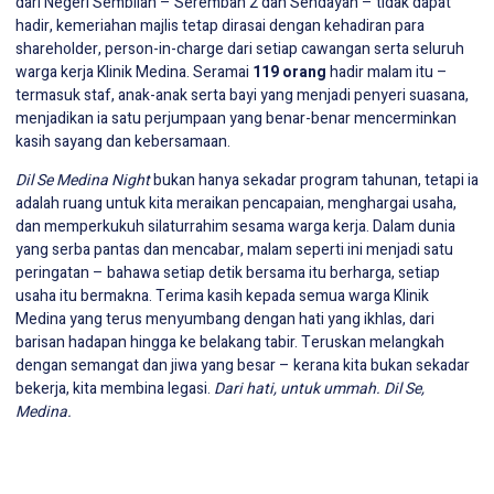
dari Negeri Sembilan – Seremban 2 dan Sendayan – tidak dapat
hadir, kemeriahan majlis tetap dirasai dengan kehadiran para
shareholder, person-in-charge dari setiap cawangan serta seluruh
warga kerja Klinik Medina. Seramai
119 orang
hadir malam itu –
termasuk staf, anak-anak serta bayi yang menjadi penyeri suasana,
menjadikan ia satu perjumpaan yang benar-benar mencerminkan
kasih sayang dan kebersamaan.
Dil Se Medina Night
bukan hanya sekadar program tahunan, tetapi ia
adalah ruang untuk kita meraikan pencapaian, menghargai usaha,
dan memperkukuh silaturrahim sesama warga kerja. Dalam dunia
yang serba pantas dan mencabar, malam seperti ini menjadi satu
peringatan – bahawa setiap detik bersama itu berharga, setiap
usaha itu bermakna. Terima kasih kepada semua warga Klinik
Medina yang terus menyumbang dengan hati yang ikhlas, dari
barisan hadapan hingga ke belakang tabir. Teruskan melangkah
dengan semangat dan jiwa yang besar – kerana kita bukan sekadar
bekerja, kita membina legasi.
Dari hati, untuk ummah. Dil Se,
Medina.