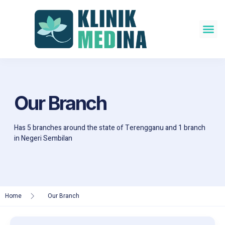
About Us
Our Doctors
Our Branch
Has 5 branches around the state of Terengganu and 1 branch
in Negeri Sembilan
Home
Our Branch