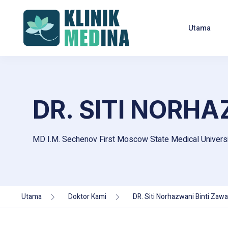
Utama
DR. SITI NORH
MD I.M. Sechenov First Moscow State Medical Univer
Utama
Doktor Kami
DR. Siti Norhazwani Binti Zaw