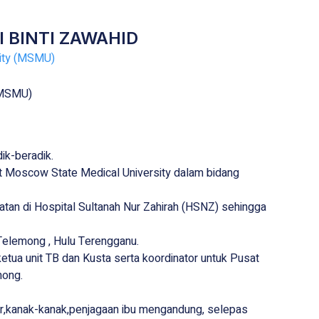
 BINTI ZAWAHID
sity (MSMU)
(MSMU)
ik-beradik.
rst Moscow State Medical University dalam bidang
tan di Hospital Sultanah Nur Zahirah (HSNZ) sehingga
 Telemong , Hulu Terengganu.
etua unit TB dan Kusta serta koordinator untuk Pusat
mong.
ar,kanak-kanak,penjagaan ibu mengandung, selepas