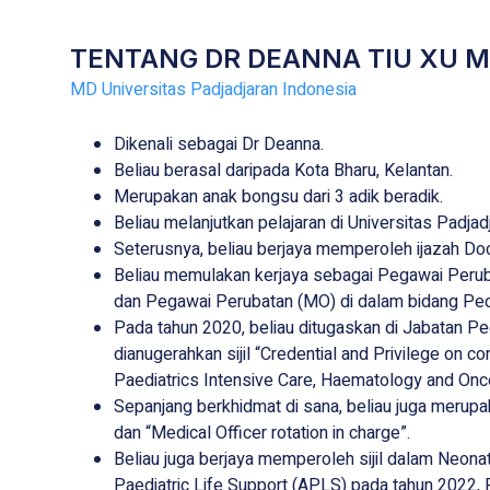
TENTANG DR DEANNA TIU XU 
MD Universitas Padjadjaran Indonesia
Dikenali sebagai Dr Deanna.
Beliau berasal daripada Kota Bharu, Kelantan.
Merupakan anak bongsu dari 3 adik beradik.
Beliau melanjutkan pelajaran di Universitas Padja
Seterusnya, beliau berjaya memperoleh ijazah Do
Beliau memulakan kerjaya sebagai Pegawai Perub
dan Pegawai Perubatan (MO) di dalam bidang Pedi
Pada tahun 2020, beliau ditugaskan di Jabatan Pe
dianugerahkan sijil “Credential and Privilege on c
Paediatrics Intensive Care, Haematology and Onc
Sepanjang berkhidmat di sana, beliau juga merupak
dan “Medical Officer rotation in charge”.
Beliau juga berjaya memperoleh sijil dalam Neon
Paediatric Life Support (APLS) pada tahun 2022,