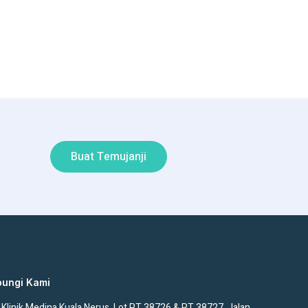
Buat Temujanji
ungi Kami
Klinik Medina Kuala Nerus, Lot PT 38726 & PT 38727, Jalan