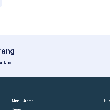
rang
ar kami
Menu Utama
Hub
Utama